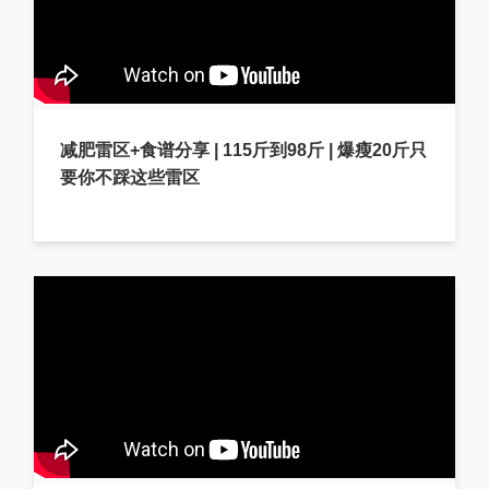
减肥雷区+食谱分享 | 115斤到98斤 | 爆瘦20斤只
要你不踩这些雷区