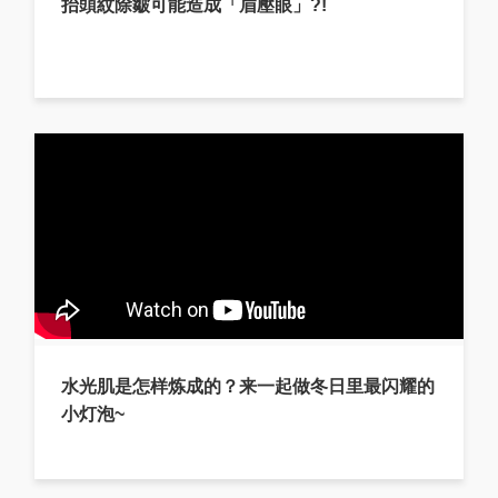
抬頭紋除皺可能造成「眉壓眼」?!
水光肌是怎样炼成的？来一起做冬日里最闪耀的
小灯泡~