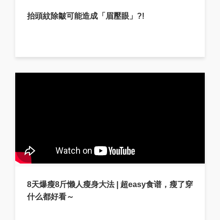
抬頭紋除皺可能造成「眉壓眼」?!
8天爆瘦8斤懒人瘦身大法 | 超easy食谱，瘦了穿
什么都好看～