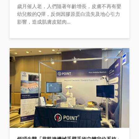
歲月催人老，人們隨著年齡增長，皮膚不再有嬰
幼兒般的Q彈，反倒因膠原蛋白流失及地心引力
影響，造成肌膚皮鬆肉...