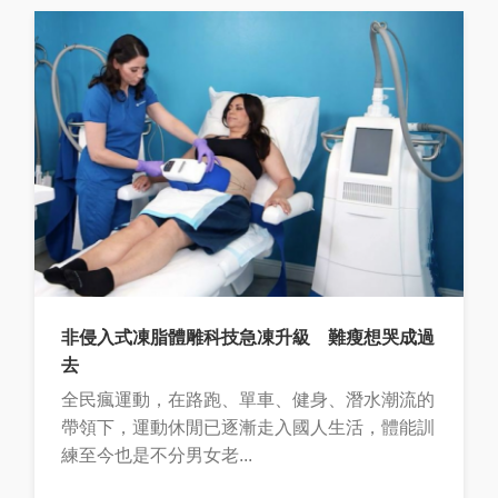
非侵入式凍脂體雕科技急凍升級 難瘦想哭成過
去
全民瘋運動，在路跑、單車、健身、潛水潮流的
帶領下，運動休閒已逐漸走入國人生活，體能訓
練至今也是不分男女老...