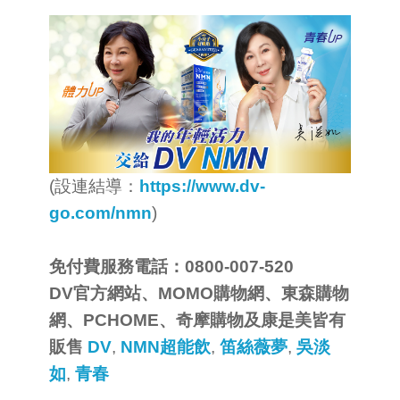
(設連結導：
https://www.dv-
go.com/nmn
)
免付費服務電話：0800-007-520
DV官方網站、MOMO購物網、東森購物
網、PCHOME、奇摩購物及康是美皆有
販售
DV
,
NMN超能飲
,
笛絲薇夢
,
吳淡
如
,
青春