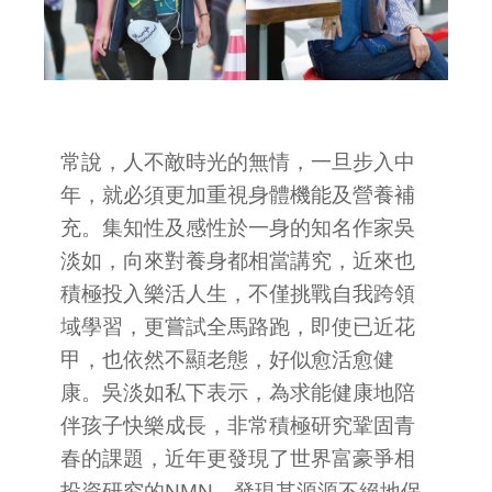
常說，人不敵時光的無情，一旦步入中
年，就必須更加重視身體機能及營養補
充。集知性及感性於一身的知名作家吳
淡如，向來對養身都相當講究，近來也
積極投入樂活人生，不僅挑戰自我跨領
域學習，更嘗試全馬路跑，即使已近花
甲，也依然不顯老態，好似愈活愈健
康。吳淡如私下表示，為求能健康地陪
伴孩子快樂成長，非常積極研究鞏固青
春的課題，近年更發現了世界富豪爭相
投資研究的NMN，發現其源源不絕地保