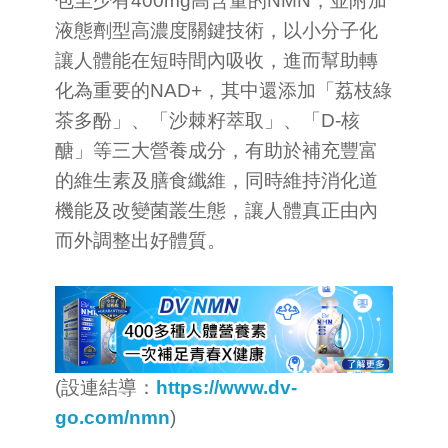
包至少有400mg高含量的NMN，並附加
液態劑型高濃度關鍵技術，以小分子化
讓人體能在短時間內吸收，進而幫助轉
化為重要的NAD+，其中還添加「荔枝綠
茶多酚」、「沙棘籽萃取」、「D-核
醣」等三大營養成分，有助於補充豐富
的維生素及膳食纖維，同時維持消化道
機能及改變菌叢生態，讓人體真正由內
而外調整出好體質。
(設連結導：
https://www.dv-
go.com/nmn
)