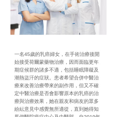
一名45歲的乳癌婦女，在手術治療後開
始接受荷爾蒙藥物治療，因而面臨更年
期症候群的諸多不適，包括睡眠障礙及
潮熱盜汗的症狀。患者希望合併中醫治
療來改善治療帶來的副作用，但又不確
定中醫治療是否會影響原本的乳癌的治
療與治療效果，她在親友和病友的眾多
紛紜意見中感覺無所適從，直到她得知
馬偕醫院癌症中心及中醫部，自2019年