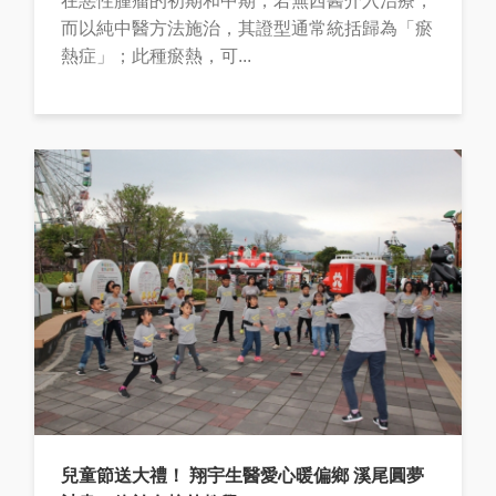
在惡性腫瘤的初期和中期，若無西醫介入治療，
而以純中醫方法施治，其證型通常統括歸為「瘀
熱症」；此種瘀熱，可...
兒童節送大禮！ 翔宇生醫愛心暖偏鄉 溪尾圓夢