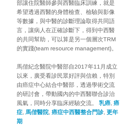
部讓住院醫師參與西醫臨床訓練，就是
希望透過西醫的身體檢查、檢驗與影像
等數據，與中醫的診斷理論取得共同語
言，讓病人在正確診斷下，得到中西醫
的共同幫助，可以算是另一個層次TRM
的實踐(team resource management)。
馬偕紀念醫院中醫部自2017年11月成立
以來，廣受看診民眾好評與信賴，特別
由癌症中心結合中醫部，透過學術交流
的研討會，帶動國內的中西醫聯合診治
風氣，同時分享臨床經驗交流。
乳癌
,
癌
症
,
馬偕醫院
,
癌症中西醫整合門診
,
更年
期