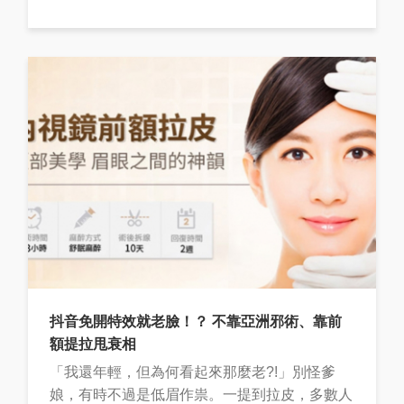
抖音免開特效就老臉！？ 不靠亞洲邪術、靠前
額提拉甩衰相
「我還年輕，但為何看起來那麼老?!」別怪爹
娘，有時不過是低眉作祟。一提到拉皮，多數人