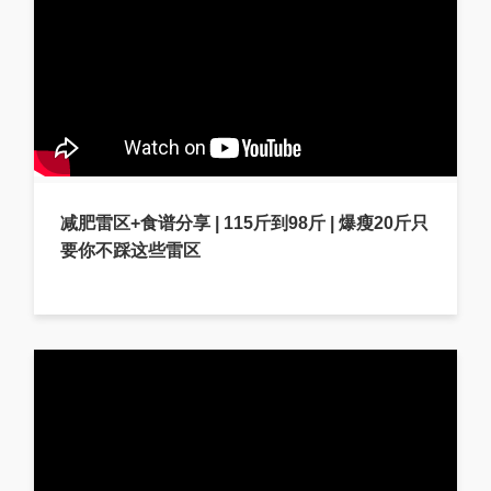
减肥雷区+食谱分享 | 115斤到98斤 | 爆瘦20斤只
要你不踩这些雷区