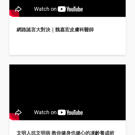
網路謠言大對決｜魏嘉宏皮膚科醫師
文明人抗文明病 教你健身也健心的凍齡養成術