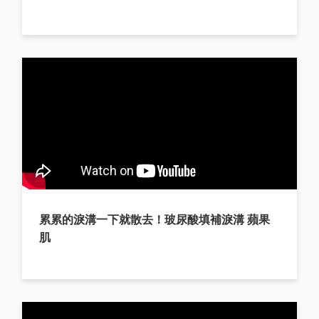
累累的淚溝一下就散去！玻尿酸填補淚溝 蘋果
肌