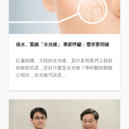
保水、緊緻「水光槍」 專家呼籲：需求要明確
紅遍韓國、大陸的水光槍，是許多明星們上鏡前
的秘密武器，至於什麼是水光槍？專科醫師鄞愉
心指出，水光槍可說是...