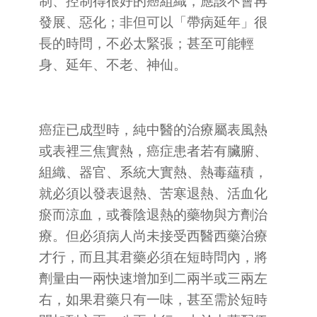
制、控制得很好的癌組織，應該不會再
發展、惡化；非但可以「帶病延年」很
長的時問，不必太緊張；甚至可能輕
身、延年、不老、神仙。
癌症已成型時，純中醫的治療屬表風熱
或表裡三焦實熱，癌症患者若有臟腑、
組織、器官、系統大實熱、熱毒蘊積，
就必須以發表退熱、苦寒退熱、活血化
瘀而涼血，或養陰退熱的藥物與方劑治
療。但必須病人尚未接受西醫西藥治療
才行，而且其君藥必須在短時問內，將
劑量由一兩快速增加到二兩半或三兩左
右，如果君藥只有一味，甚至需於短時