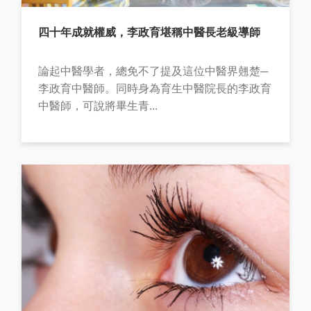
四十年成就權威，李政育堪稱中醫長老級導師
論起中醫學者，總免不了提及這位中醫界翹楚─
李政育中醫師。同時身為育生中醫院長的李政育
中醫師，可說將畢生青...