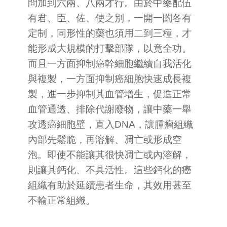
問加到六兩、八兩才行。由於中藥配伍
有君、臣、佐、使之別，一開一闔各有
定制，同形性的藥也須用二到三種，才
能形成大規模的打擊部隊，以竟全功。
而且一方面抑制癌幹細胞繼續自我活化
與複製，一方面抑制癌細胞快速成長複
製，進一步抑制其血管增生，促進正常
血管通透、排除代謝廢物，讓中藥一舉
攻透癌細胞壁，直入DNA，讓腫瘤組織
內部先鬆脆，再溶解、凋亡或形成空
泡。即使不能讓其很快凋亡或內溶解，
則讓其鈣化、不具活性。這些鈣化的癌
組織有助於延續患者生命，其效用甚至
不輸正常組織。